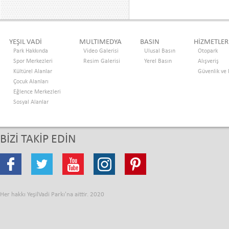
YEŞIL VADİ
MULTIMEDYA
BASIN
HİZMETLER
Park Hakkında
Video Galerisi
Ulusal Basın
Otopark
Spor Merkezleri
Resim Galerisi
Yerel Basın
Alışveriş
Kültürel Alanlar
Güvenlik ve
Çocuk Alanları
Eğlence Merkezleri
Sosyal Alanlar
BİZİ TAKİP EDİN
Her hakkı YeşilVadi Parkı'na aittir. 2020