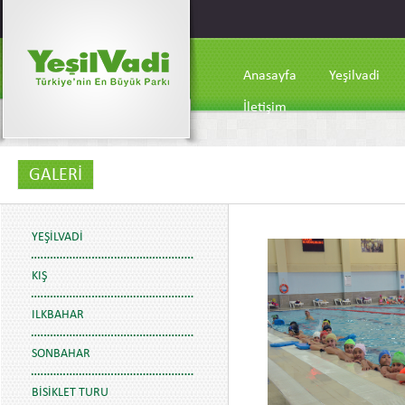
Anasayfa
Yeşilvadi
İletişim
GALERİ
YEŞILVADI
KIŞ
ILKBAHAR
SONBAHAR
BISIKLET TURU