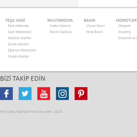
YEŞIL VADİ
MULTIMEDYA
BASIN
HİZMETLER
Park Hakkında
Video Galerisi
Ulusal Basın
Otopark
Spor Merkezleri
Resim Galerisi
Yerel Basın
Alışveriş
Kültürel Alanlar
Güvenlik ve
Çocuk Alanları
Eğlence Merkezleri
Sosyal Alanlar
BİZİ TAKİP EDİN
Her hakkı YeşilVadi Parkı'na aittir. 2020