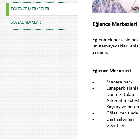
EĞLENCE MERKEZLERI
SOSYAL ALANLAR
Eğlence Merkezleri
Eğlenmek herkesin hakk
unutamayacakları anlar
zamanı...
Eğlence Merkezleri:
- Macera park
- Lunapark alanla
- Dönme Dolap
- Adrenalin Kulesi
- Kaykay ve paten 
- Gölet içerisinde deni
- Dart salonları
- Gezi Treni