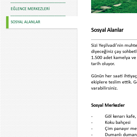
EĞLENCE MERKEZLERI
SOSYAL ALANLAR
Sosyal Alanlar
Sizi Yeşilvadi’nin muht
diyeceğiniz çay sohbet
1.500 adet kamelya ve 
tarih oluyor.
Günün her saati ihtiyaç
ekiplere teslim ettik. G
varabilirsiniz.
Sosyal Merkezler
- Göl kenarı kafe, bü
- Koku bahçesi
- Çim panayır mey
- Dumanlı dumansız 