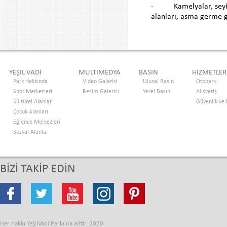
- Kamelyalar, seyir t
alanları, asma germe g
YEŞIL VADİ
MULTIMEDYA
BASIN
HİZMETLER
Park Hakkında
Video Galerisi
Ulusal Basın
Otopark
Spor Merkezleri
Resim Galerisi
Yerel Basın
Alışveriş
Kültürel Alanlar
Güvenlik ve
Çocuk Alanları
Eğlence Merkezleri
Sosyal Alanlar
BİZİ TAKİP EDİN
Her hakkı YeşilVadi Parkı'na aittir. 2020