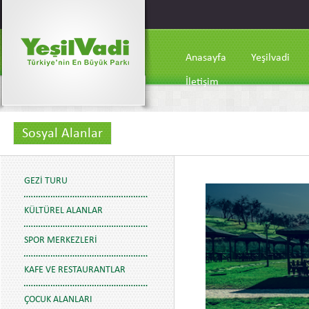
Anasayfa
Yeşilvadi
İletişim
Sosyal Alanlar
GEZI TURU
KÜLTÜREL ALANLAR
SPOR MERKEZLERI
KAFE VE RESTAURANTLAR
ÇOCUK ALANLARI